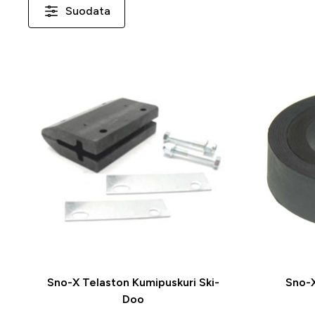
Suodata
-26 %
Sno-X Telaston Kumipuskuri Ski-
Sno-X
Doo