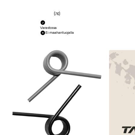
5,20 €
(7 €)
Varastossa
Ei maahantuojalla