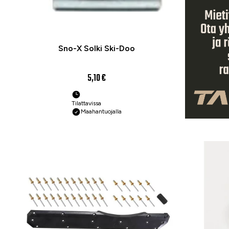
Sno-X Solki Ski-Doo
5,10 €
Tilattavissa
Maahantuojalla