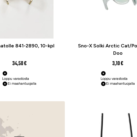
matolle 841-2890, 10-kpl
Sno-X Solki Arctic Cat/Po
Doo
34,50 €
3,10 €
Loppu varastosta
Loppu varastosta
Ei maahantuojalla
Ei maahantuojalla