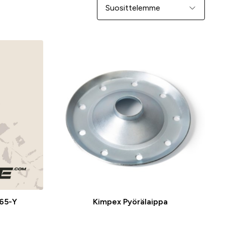
Järjestä
65-Y
Kimpex Pyörälaippa