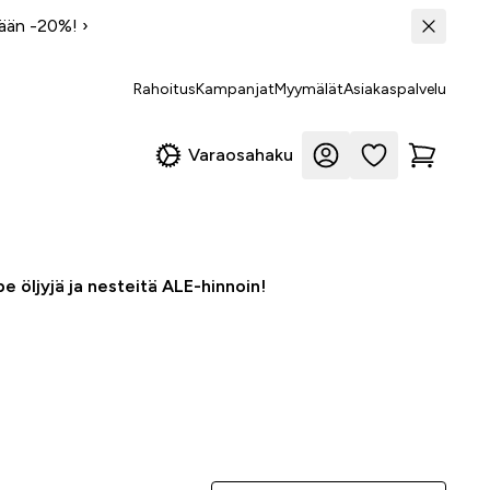
tään -20%!
›
Rahoitus
Kampanjat
Myymälät
Asiakaspalvelu
Varaosahaku
e öljyjä ja nesteitä ALE-hinnoin!