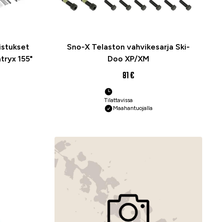
istukset
Sno-X Telaston vahvikesarja Ski-
tryx 155"
Doo XP/XM
81 €
Tilattavissa
Maahantuojalla