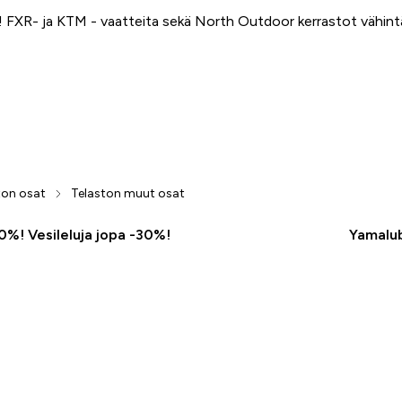
FXR- ja KTM - vaatteita sekä North Outdoor kerrastot vähin
ton osat
Telaston muut osat
50%! Vesileluja jopa -30%!
Yamalub