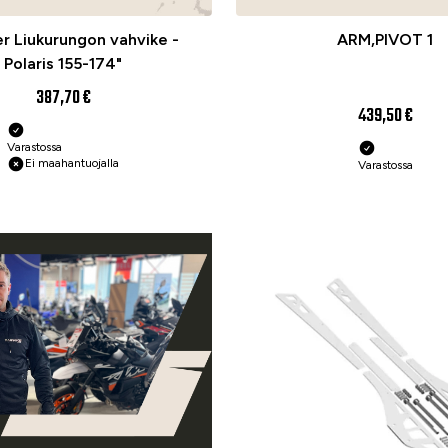
r Liukurungon vahvike -
ARM,PIVOT 1
Polaris 155-174"
387,70 €
439,50 €
Varastossa
Ei maahantuojalla
Varastossa