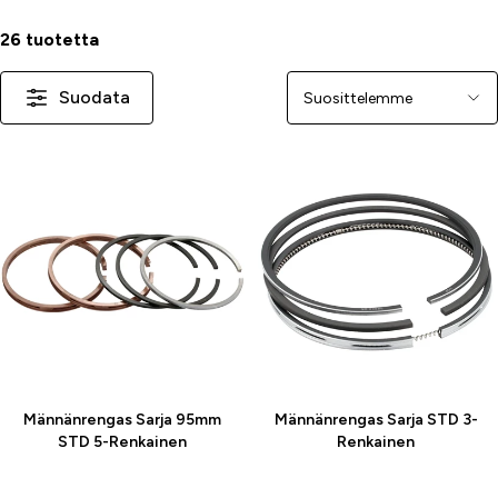
26 tuotetta
Suodata
Järjestä
-26 %
-20 %
Männänrengas Sarja 95mm
Männänrengas Sarja STD 3-
STD 5-Renkainen
Renkainen
39 €
16 €