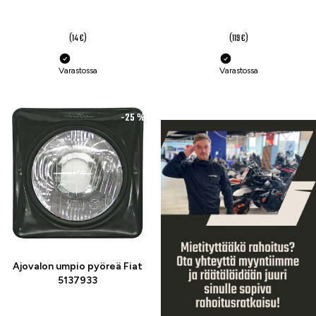
11 €
69 €
(14 €)
(119 €)
Varastossa
Varastossa
-25 %
Ajovalon umpio pyöreä Fiat
5137933
41 €