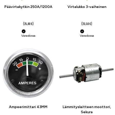
Päävirtakytkin 250A/1200A
Virtalukko 3-vaiheinen
20,90 €
18,50 €
(25,90 €)
(23,50 €)
Varastossa
Varastossa
-21 %
-42 %
Ampeerimittari 43MM
Lämmityslaitteen moottori,
Sekura