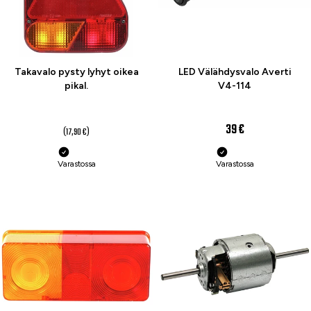
Takavalo pysty lyhyt oikea
LED Välähdysvalo Averti
pikal.
V4-114
14 €
39 €
(17,90 €)
Varastossa
Varastossa
-20 %
-25 %