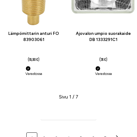
Lämpömittarin anturi FO
Ajovalon umpio suorakaide
83903061
DB 1333291C1
15 €
20 €
(19,90 €)
(26 €)
Varastossa
Varastossa
Sivu 1 / 7
Seuraava sivu