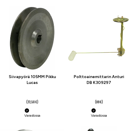
-20 %
-26 %
Siivapyörä 105MM Pikku
Polttoainemittarin Anturi
Lucas
DB K309297
18 €
66 €
(22,50 €)
(89 €)
Varastossa
Varastossa