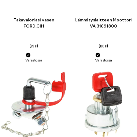
Takavalonlasi vasen
Lämmityslaitteen Moottori
FORD,CIH
VA 31691800
20 €
104 €
(25 €)
(139 €)
Varastossa
Varastossa
-19 %
-21 %