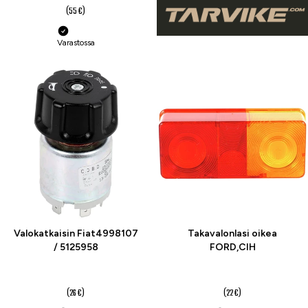
(55 €)
Varastossa
-23 %
-23 %
Valokatkaisin Fiat4998107
Takavalonlasi oikea
/ 5125958
FORD,CIH
20 €
17 €
(26 €)
(22 €)