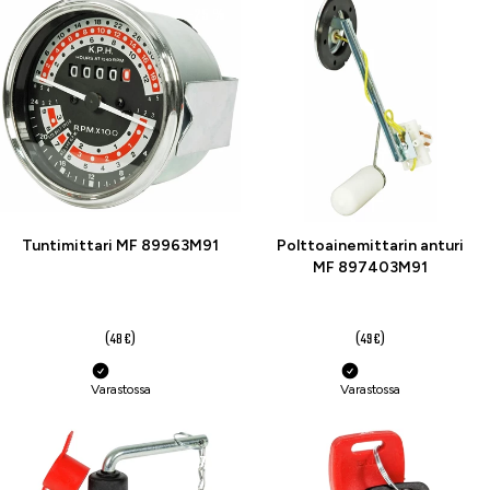
-25 %
-27 %
Tuntimittari MF 89963M91
Polttoainemittarin anturi
MF 897403M91
36 €
36 €
(48 €)
(49 €)
Varastossa
Varastossa
-17 %
-26 %