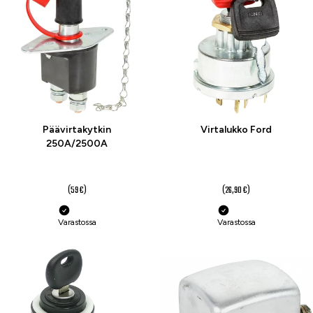
Päävirtakytkin
Virtalukko Ford
250A/2500A
49 €
19,90 €
(59 €)
(26,90 €)
Varastossa
Varastossa
-15 %
-25 %