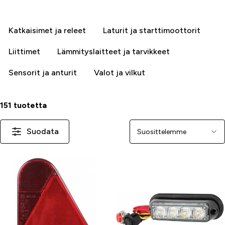
Katkaisimet ja releet
Laturit ja starttimoottorit
Liittimet
Lämmityslaitteet ja tarvikkeet
Sensorit ja anturit
Valot ja vilkut
151 tuotetta
Suodata
Järjestä
-22 %