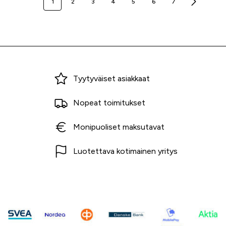
1
2
3
4
5
6
7
Miksi ostaa Tarvikekeskuksesta?
Tyytyväiset asiakkaat
Nopeat toimitukset
Monipuoliset maksutavat
Luotettava kotimainen yritys