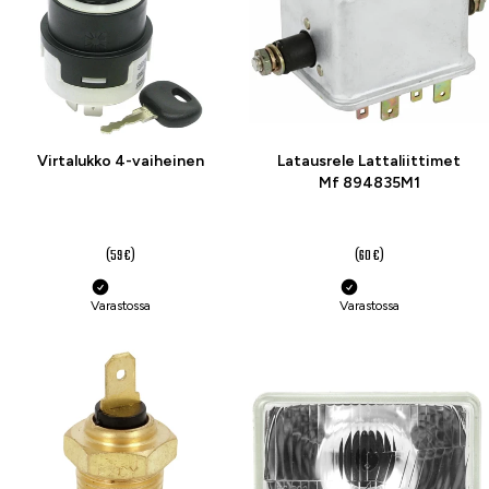
Virtalukko 4-vaiheinen
Latausrele Lattaliittimet
Mf 894835M1
49,90 €
45 €
(59 €)
(60 €)
Varastossa
Varastossa
-25 %
-23 %