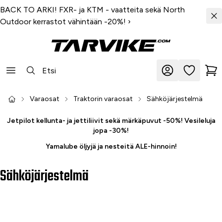
BACK TO ARKI! FXR- ja KTM - vaatteita sekä North
Outdoor kerrastot vähintään -20%!
›
Varaosat
Traktorin varaosat
Sähköjärjestelmä
Jetpilot kellunta- ja jettiliivit sekä märkäpuvut -50%! Vesileluja
jopa -30%!
Yamalube öljyjä ja nesteitä ALE-hinnoin!
Sähköjärjestelmä