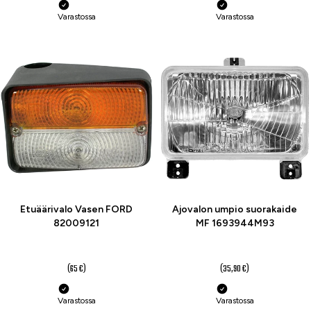
Varastossa
Varastossa
-26 %
-28 %
Etuäärivalo Vasen FORD
Ajovalon umpio suorakaide
82009121
MF 1693944M93
48 €
26 €
(65 €)
(35,90 €)
Varastossa
Varastossa