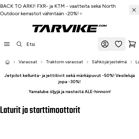
BACK TO ARKI! FXR- ja KTM - vaatteita sekä North
Outdoor kerrastot vähintään -20%!
›
Varaosat
Traktorin varaosat
Sähköjärjestelmä
L
Jetpilot kellunta- ja jettiliivit sekä märkäpuvut -50%! Vesileluja
jopa -30%!
Yamalube öljyjä ja nesteitä ALE-hinnoin!
Laturit ja starttimoottorit