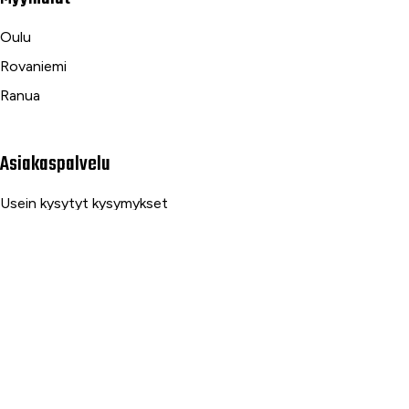
Oulu
Rovaniemi
Ranua
Asiakaspalvelu
Usein kysytyt kysymykset
Tilaus- ja toimitusehdot
Toimitustavat ja -kulut
Maksutavat
Palautus, reklamaatio ja takuu
Tietosuojaseloste