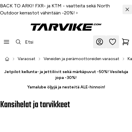
BACK TO ARKI! FXR- ja KTM - vaatteita sekä North
Outdoor kerrastot vähintään -20%!
›
Varaosat
Veneiden ja perämoottoreiden varaosat
Ka
Jetpilot kellunta- ja jettiliivit sekä märkäpuvut -50%! Vesileluja
jopa -30%!
Yamalube öljyjä ja nesteitä ALE-hinnoin!
Kansihelat ja tarvikkeet