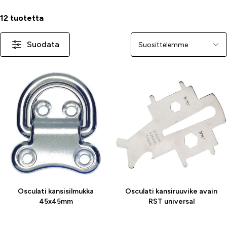
12 tuotetta
Suodata
Järjestä
-25 %
Osculati kansisilmukka
Osculati kansiruuvike avain
45x45mm
RST universal
14,70 €